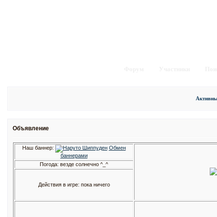
Форум
Участники
Пои
Активны
Объявление
Наш баннер:
Обмен
баннерами
Погода: везде солнечно ^_^
Действия в игре: пока ничего