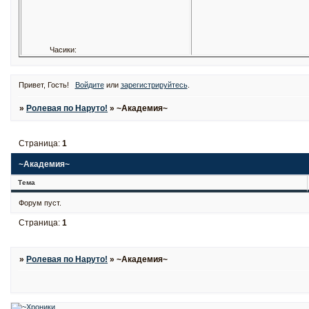
Часики:
Привет, Гость!
Войдите
или
зарегистрируйтесь
.
»
Ролевая по Наруто!
»
~Академия~
Страница:
1
~Академия~
Тема
Форум пуст.
Страница:
1
»
Ролевая по Наруто!
»
~Академия~