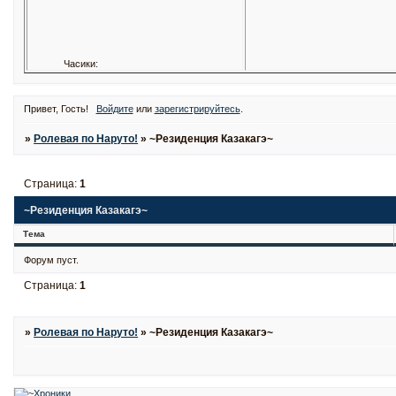
Часики:
Привет, Гость!
Войдите
или
зарегистрируйтесь
.
»
Ролевая по Наруто!
»
~Резиденция Казакагэ~
Страница:
1
~Резиденция Казакагэ~
Тема
Форум пуст.
Страница:
1
»
Ролевая по Наруто!
»
~Резиденция Казакагэ~