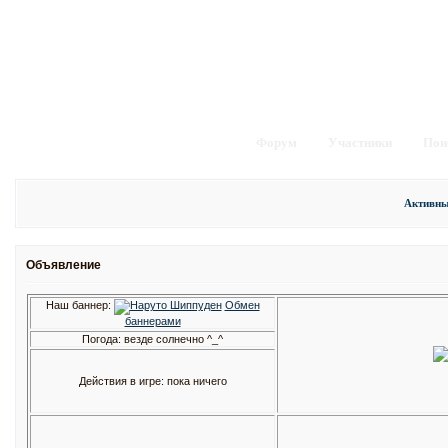
Форум
Участники
Пои
Активны
Объявление
Наш баннер:
Обмен
баннерами
Погода: везде солнечно ^_^
Действия в игре: пока ничего