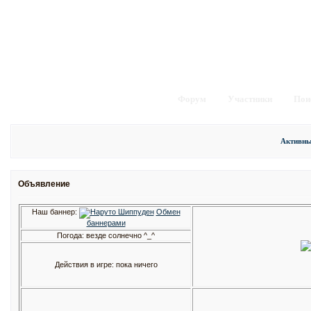
Форум
Участники
Пои
Активны
Объявление
Наш баннер:
Обмен
баннерами
Погода: везде солнечно ^_^
Действия в игре: пока ничего