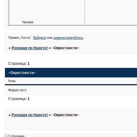
Часики:
Привет, Гость!
Войдите
или
зарегистрируйтесь
.
»
Ролевая по Наруто!
»
~Окрестности~
Страница:
1
~Окрестности~
Тема
Форум пуст.
Страница:
1
»
Ролевая по Наруто!
»
~Окрестности~